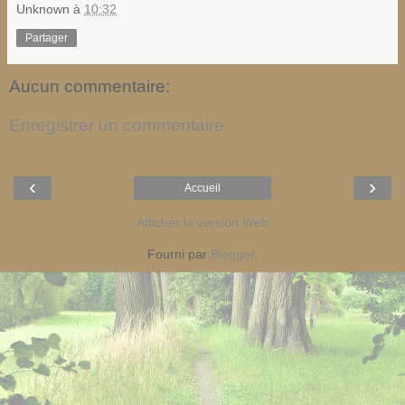
Unknown
à
10:32
Partager
Aucun commentaire:
Enregistrer un commentaire
‹
›
Accueil
Afficher la version Web
Fourni par
Blogger
.