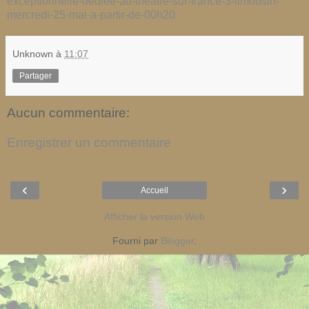
exceptionnelle-dediee-au-theatre-sur-france-3-limousin-
mercredi-25-mai-a-partir-de-00h20
Unknown
à
11:07
Partager
Aucun commentaire:
Enregistrer un commentaire
‹
›
Accueil
Afficher la version Web
Fourni par
Blogger
.