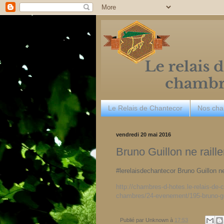
Le Relais de Chantecor
Nos ch
vendredi 20 mai 2016
Bruno Guillon ne raill
#lerelaisdechantecor Bruno Guillon n
http://chambres-d-hotes.le-relais-de
chambres/24-evenement/195-bruno-guil
Publié par
Unknown
à
17:53