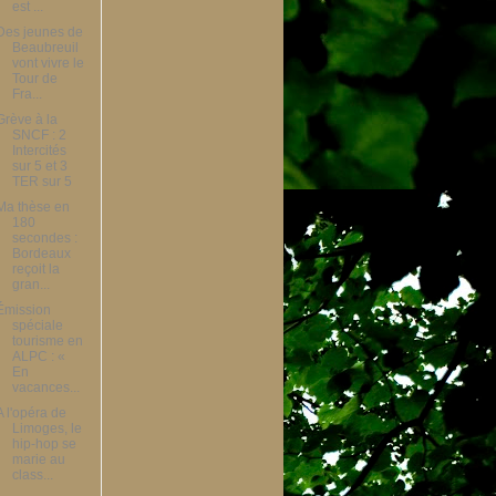
est ...
Des jeunes de
Beaubreuil
vont vivre le
Tour de
Fra...
Grève à la
SNCF : 2
Intercités
sur 5 et 3
TER sur 5
Ma thèse en
180
secondes :
Bordeaux
reçoit la
gran...
Émission
spéciale
tourisme en
ALPC : «
En
vacances...
A l'opéra de
Limoges, le
hip-hop se
marie au
class...