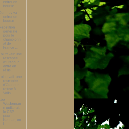
entrer en
bourse
Cerrinov va
entrer en
bourse
Répétition
générale
pour le
championn
at de
France ...
Loi travail: une
rescapée
d'Oradour
entre en
résis...
Loi travail: une
rescapée
d'Oradour
refuse à
Valls...
Léo
Westerman
n quitterait
le CSP
pour
Kaunas, en
L...