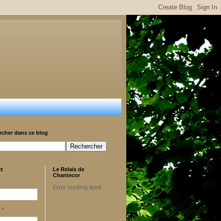
rcher dans ce blog
ct
Le Relais de
Chantecor
Error loading feed.
l
*