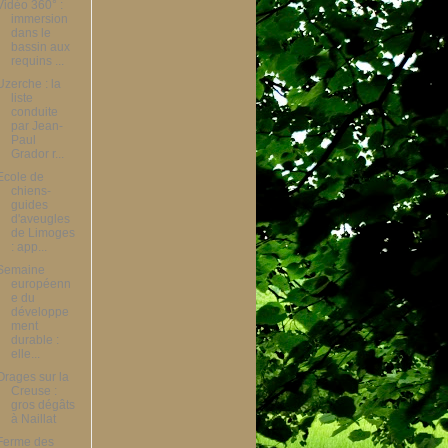
Vidéo 360° :
immersion
dans le
bassin aux
requins ...
Uzerche : la
liste
conduite
par Jean-
Paul
Grador r...
Ecole de
chiens-
guides
d'aveugles
de Limoges
: app...
Semaine
européenn
e du
développe
ment
durable :
elle...
Orages sur la
Creuse :
gros dégâts
à Naillat
Ferme des