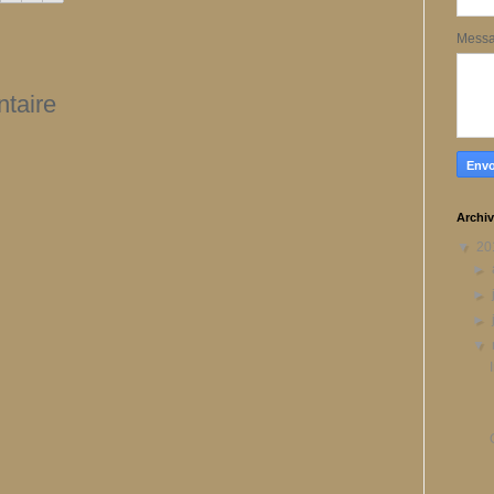
Mess
taire
Archiv
▼
20
►
►
►
▼