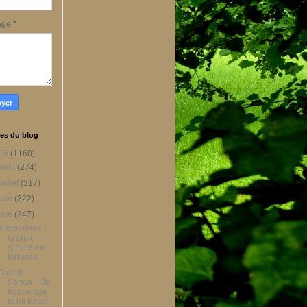
age
*
es du blog
16
(1160)
août
(274)
juillet
(317)
juin
(322)
mai
(247)
Intempéries :
la pluie
s'invite en
terrasse
Camille
Senon : "Je
trouve que
la loi travail