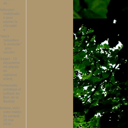
an...
Aubusson :
mobilisatio
n pour
sauver la
chirurgie
a...
Patrick
Sébastien
"à domicile"
: gros
succès!
Orages : 19
départeme
nts placés
en
vigilance
orang...
Promenade
artistique et
ludique au
Bois de la
Bastide
Bonjour, voici
votre météo
du samedi
28 mai
2016 :...