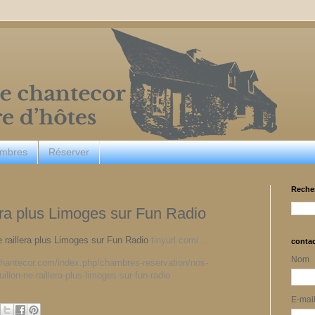
ambres
Réserver
Reche
era plus Limoges sur Fun Radio
e raillera plus Limoges sur Fun Radio
tinyurl.com/…
conta
Nom
-chantecor.com/index.php/chambres-reservation/nos-
lon-ne-raillera-plus-limoges-sur-fun-radio
E-mai