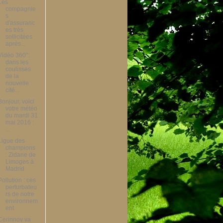
Les
compagnie
s
d'assuranc
es très
sollicitées
après...
Vidéo 360°:
dans les
coulisses
de la
nouvelle
cité...
Bonjour, voici
votre météo
du mardi 31
mai 2016 :
...
Ligue des
champions
: Zidane de
Limoges à
Madrid
Pollution : ces
perturbateu
rs de notre
environnem
ent
Cerinnov va