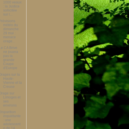
1000 veaux
: la Justice
sollicitée
sur l...
Prévisions
météo du
dimanche
29 mai :
menace
orage...
Le CA Brive
ne jouera
pas la
grande
Coupe
d'Europe
Orages sur la
Haute-
Vienne et la
Creuse
Orage sur
Limoges et
ses
environs
Disparition
inquiétante
: une
adolescent
e de 14