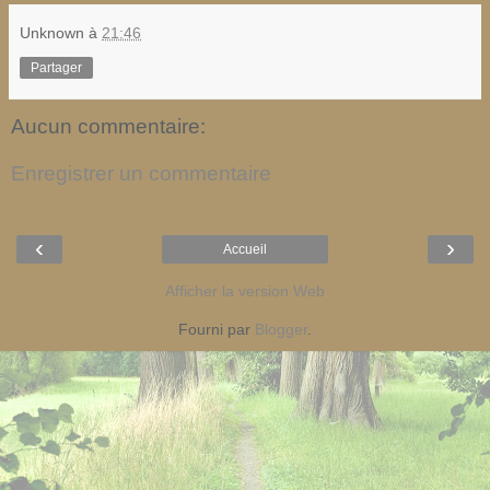
Unknown
à
21:46
Partager
Aucun commentaire:
Enregistrer un commentaire
‹
›
Accueil
Afficher la version Web
Fourni par
Blogger
.