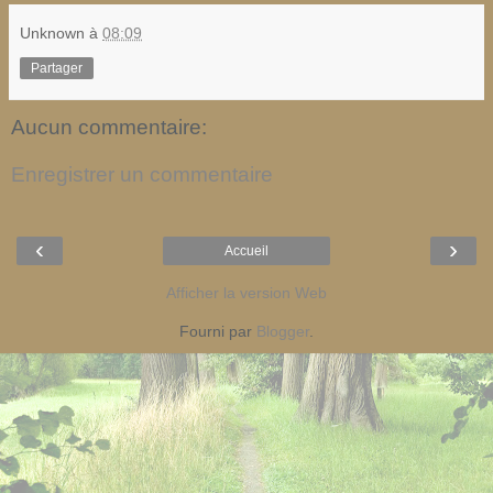
Unknown
à
08:09
Partager
Aucun commentaire:
Enregistrer un commentaire
‹
›
Accueil
Afficher la version Web
Fourni par
Blogger
.