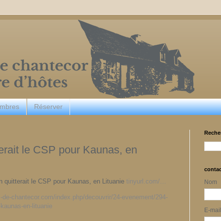
ambres
Réserver
Reche
erait le CSP pour Kaunas, en
conta
 quitterait le CSP pour Kaunas, en Lituanie
tinyurl.com/…
Nom
is-de-chantecor.com/index.php/decouvrir/24-evenement/294-
-kaunas-en-lituanie
E-mai