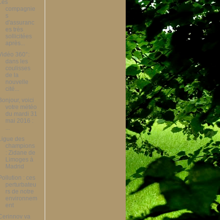
Les
compagnie
s
d'assuranc
es très
sollicitées
après...
Vidéo 360°:
dans les
coulisses
de la
nouvelle
cité...
Bonjour, voici
votre météo
du mardi 31
mai 2016 :
...
Ligue des
champions
: Zidane de
Limoges à
Madrid
Pollution : ces
perturbateu
rs de notre
environnem
ent
Cerinnov va