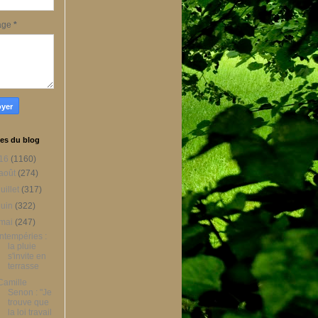
age
*
es du blog
16
(1160)
août
(274)
juillet
(317)
juin
(322)
mai
(247)
Intempéries :
la pluie
s'invite en
terrasse
Camille
Senon : "Je
trouve que
la loi travail