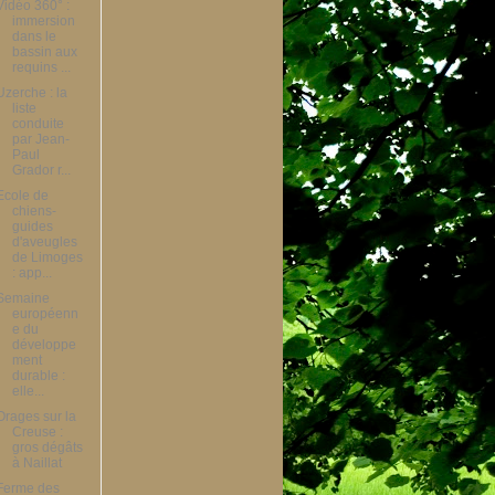
Vidéo 360° :
immersion
dans le
bassin aux
requins ...
Uzerche : la
liste
conduite
par Jean-
Paul
Grador r...
Ecole de
chiens-
guides
d'aveugles
de Limoges
: app...
Semaine
européenn
e du
développe
ment
durable :
elle...
Orages sur la
Creuse :
gros dégâts
à Naillat
Ferme des