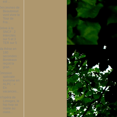
est ...
Des jeunes de
Beaubreuil
vont vivre le
Tour de
Fra...
Grève à la
SNCF : 2
Intercités
sur 5 et 3
TER sur 5
Ma thèse en
180
secondes :
Bordeaux
reçoit la
gran...
Émission
spéciale
tourisme en
ALPC : «
En
vacances...
A l'opéra de
Limoges, le
hip-hop se
marie au
class...