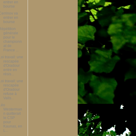
entrer en
bourse
Cerrinov va
entrer en
bourse
Répétition
générale
pour le
championn
at de
France ...
Loi travail: une
rescapée
d'Oradour
entre en
résis...
Loi travail: une
rescapée
d'Oradour
refuse à
Valls...
Léo
Westerman
n quitterait
le CSP
pour
Kaunas, en
L...