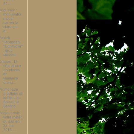
an...
Aubusson :
mobilisatio
n pour
sauver la
chirurgie
a...
Patrick
Sébastien
"à domicile"
: gros
succès!
Orages : 19
départeme
nts placés
en
vigilance
orang...
Promenade
artistique et
ludique au
Bois de la
Bastide
Bonjour, voici
votre météo
du samedi
28 mai
2016 :...