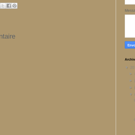
Mess
taire
Archiv
▼
20
►
►
►
▼