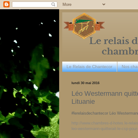
Le Relais de Chantecor
Nos ch
lundi 30 mai 2016
Léo Westermann quitt
Lituanie
#lerelaisdechantecor Léo Westermann
http://www.chambres-d-hotes.le-rela
leo-westermann-quitterait-le-csp-pour