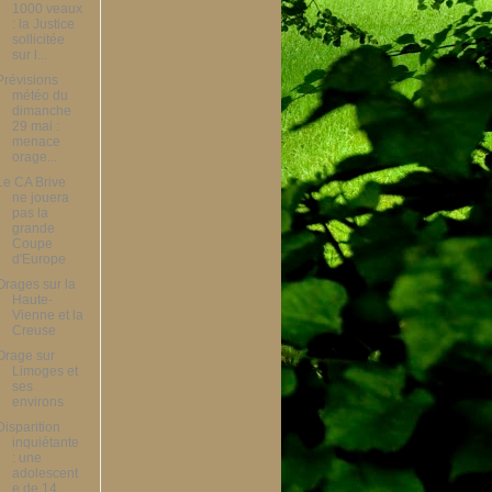
1000 veaux
: la Justice
sollicitée
sur l...
Prévisions
météo du
dimanche
29 mai :
menace
orage...
Le CA Brive
ne jouera
pas la
grande
Coupe
d'Europe
Orages sur la
Haute-
Vienne et la
Creuse
Orage sur
Limoges et
ses
environs
Disparition
inquiétante
: une
adolescent
e de 14