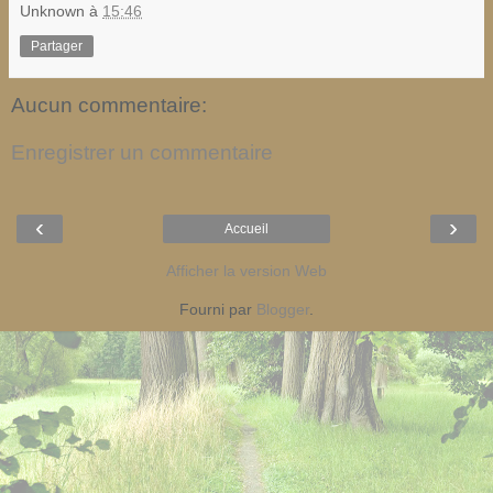
Unknown
à
15:46
Partager
Aucun commentaire:
Enregistrer un commentaire
‹
›
Accueil
Afficher la version Web
Fourni par
Blogger
.