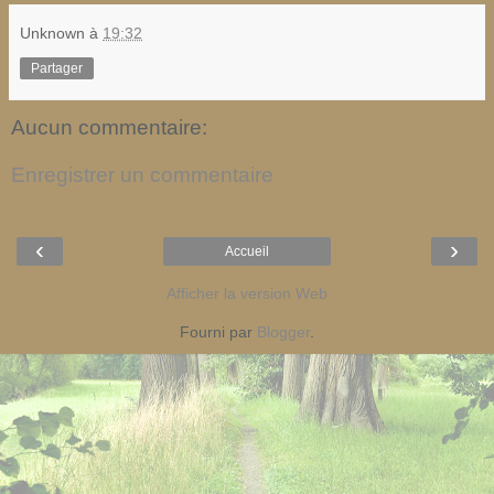
Unknown
à
19:32
Partager
Aucun commentaire:
Enregistrer un commentaire
‹
›
Accueil
Afficher la version Web
Fourni par
Blogger
.