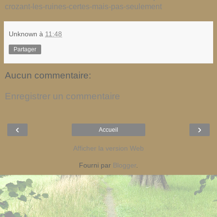
crozant-les-ruines-certes-mais-pas-seulement
Unknown
à
11:48
Partager
Aucun commentaire:
Enregistrer un commentaire
‹
›
Accueil
Afficher la version Web
Fourni par
Blogger
.