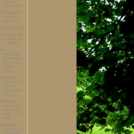
veaux »
suspendue
Les drapeaux
rouges en
Limousin
La roue tourne
Les trésors de
la vallée de
la Vienne
Des
perturbatio
ns à prévoir
boulevard
Foch à
Tulle
Journée de
jeûne et de
prière à
l’appel des
évêque...
Prévisions
météo du
vendredi 29
juillet : une
mati...
Découvrir la
vallée de la
Gartempe