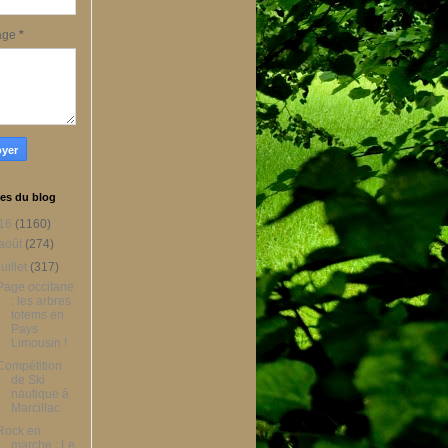
age
*
es du blog
16
(1160)
août
(274)
juillet
(317)
Page occitane
: les arbres
totems en
Pays
Limousin !
Compétition
de Ski
nautique à
Marcillac
Rock en
marche : Le