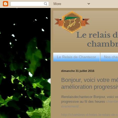
Le Relais de Chantecor
Nos ch
dimanche 31 juillet 2016
Bonjour, voici votre m
amélioration progressi
#lerelaisdechantecor Bonjour, voici v
progressive au fil des heures
chambre
evenement/…
http://chambres-d-hotes.le-relais-de