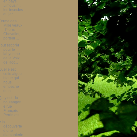
en pays
Limousin :
les insectes
du jar...
Ferme des
Mille veaux
: Pierre
Chevalier,
porteur ...
Tout est prêt
pour le
labyrinthe
de la Voix
de Roc...
Quelle est
cette algue
bleue qui
nous
empêche
de n...
Ça y est : la
boulangeri
e rue
François
Perrin est ...
A la
découverte
d’une
diamanterie