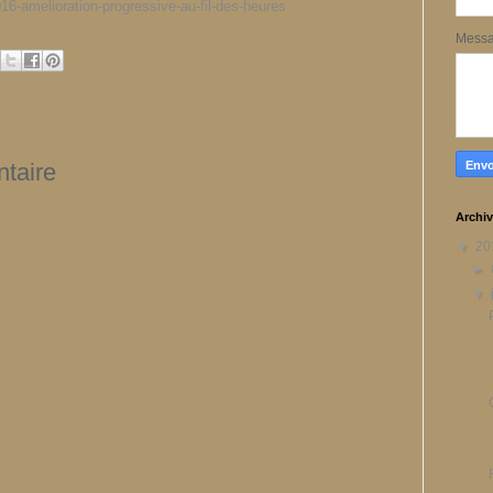
16-amelioration-progressive-au-fil-des-heures
Mess
taire
Archiv
▼
20
►
▼