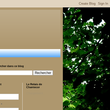
rcher dans ce blog
ct
Le Relais de
Chantecor
Chargement...
l
*