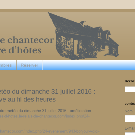
ambres
Réserver
Reche
étéo du dimanche 31 juillet 2016 :
ve au fil des heures
conta
otre météo du dimanche 31 juillet 2016 : amélioration
Nom
s-d-hotes.le-relais-de-chantecor.com/index.php/24-
E-mai
-chantecor.com/index.php/24-evenement/943-bonjour-voici-