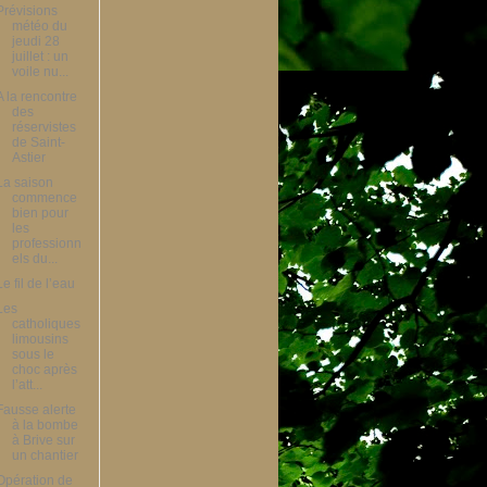
Prévisions
météo du
jeudi 28
juillet : un
voile nu...
A la rencontre
des
réservistes
de Saint-
Astier
La saison
commence
bien pour
les
professionn
els du...
Le fil de l’eau
Les
catholiques
limousins
sous le
choc après
l’att...
Fausse alerte
à la bombe
à Brive sur
un chantier
Opération de