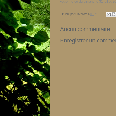
votre-meteo-du-dimanche-31-juillet-20
Publié par
Unknown
à
09:28
Aucun commentaire:
Enregistrer un commen