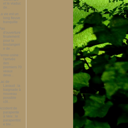
et le viaduc
de...
La vie est un
long fleuve
tranquille
Pas
d'ouverture
finalement
pour la
boulangeri
e de ...
Ferme-usine :
l'arrivée
des
premiers 70
veaux
deva...
Lac de
Lavaud : la
baignade à
nouveau
possible
côt...
Accident de
parapente
à Veix : le
parapentist
e ble...