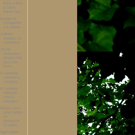
Rock n’Roll
à Saint-
Martin-Sai...
Voyage en
montgolfièr
e à Estivol
Le Mont
Gargan, vu
autrement
L’ile de
Vassivière
devient l’ile
aux Culs
Noirs
Un cadavre
retrouvé à
Limoges
Un cadavre
retrouvé
mort à
Limoges
Bonjour, voici
votre météo
du
dimanche
31 juillet ...
Page nature