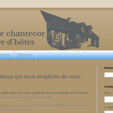
ambres
Réserver
Reche
e bleue qui nous empêche de nous
conta
te algue bleue qui nous empêche de nous baigner en Limousin
Nom
antecor.com/index.php/24-evenement/…
e-chantecor.com/index.php/24-evenement/939-quelle-est-cette-
E-mai
s-baigner-en-limousin