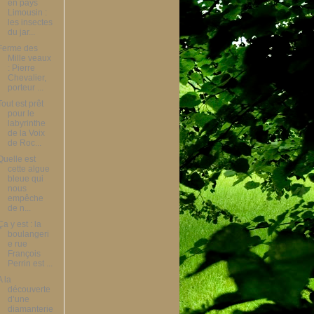
en pays
Limousin :
les insectes
du jar...
Ferme des
Mille veaux
: Pierre
Chevalier,
porteur ...
Tout est prêt
pour le
labyrinthe
de la Voix
de Roc...
Quelle est
cette algue
bleue qui
nous
empêche
de n...
Ça y est : la
boulangeri
e rue
François
Perrin est ...
A la
découverte
d’une
diamanterie