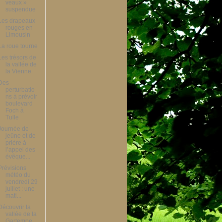
veaux »
suspendue
Les drapeaux
rouges en
Limousin
La roue tourne
Les trésors de
la vallée de
la Vienne
Des
perturbatio
ns à prévoir
boulevard
Foch à
Tulle
Journée de
jeûne et de
prière à
l’appel des
évêque...
Prévisions
météo du
vendredi 29
juillet : une
mati...
Découvrir la
vallée de la
Gartempe