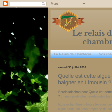
Le Relais de Chantecor
Nos ch
samedi 30 juillet 2016
Quelle est cette algu
baigner en Limousin ?
#lerelaisdechantecor Quelle est cet
?
chambres-d-hotes.le-relais-de-ch
https://chambres-d-hotes.le-relais-d
algue-bleue-qui-nous-empeche-de-nou