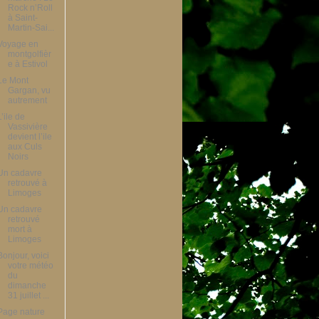
Rock n’Roll
à Saint-
Martin-Sai...
Voyage en
montgolfièr
e à Estivol
Le Mont
Gargan, vu
autrement
L’ile de
Vassivière
devient l’ile
aux Culs
Noirs
Un cadavre
retrouvé à
Limoges
Un cadavre
retrouvé
mort à
Limoges
Bonjour, voici
votre météo
du
dimanche
31 juillet ...
Page nature