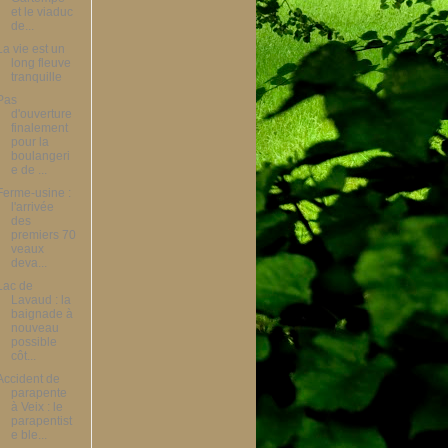
et le viaduc
de...
La vie est un
long fleuve
tranquille
Pas
d'ouverture
finalement
pour la
boulangeri
e de ...
Ferme-usine :
l'arrivée
des
premiers 70
veaux
deva...
Lac de
Lavaud : la
baignade à
nouveau
possible
côt...
Accident de
parapente
à Veix : le
parapentist
e ble...