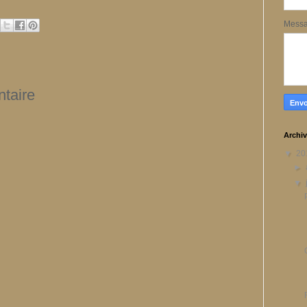
Mess
taire
Archiv
▼
20
►
▼