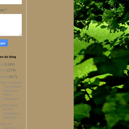
age
*
es du blog
16
(1160)
août
(274)
juillet
(317)
Page occitane
: les arbres
totems en
Pays
Limousin !
Compétition
de Ski
nautique à
Marcillac
Rock en
marche : Le