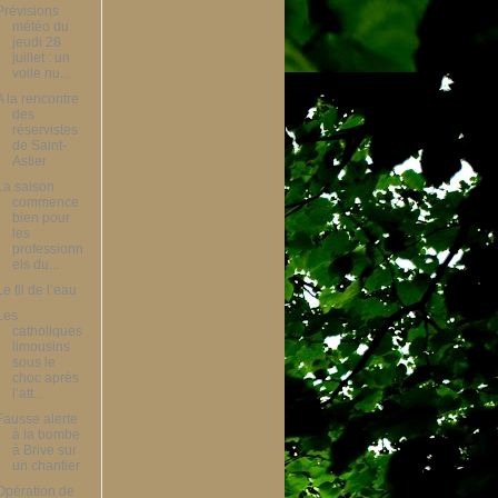
Prévisions
météo du
jeudi 28
juillet : un
voile nu...
A la rencontre
des
réservistes
de Saint-
Astier
La saison
commence
bien pour
les
professionn
els du...
Le fil de l’eau
Les
catholiques
limousins
sous le
choc après
l’att...
Fausse alerte
à la bombe
à Brive sur
un chantier
Opération de