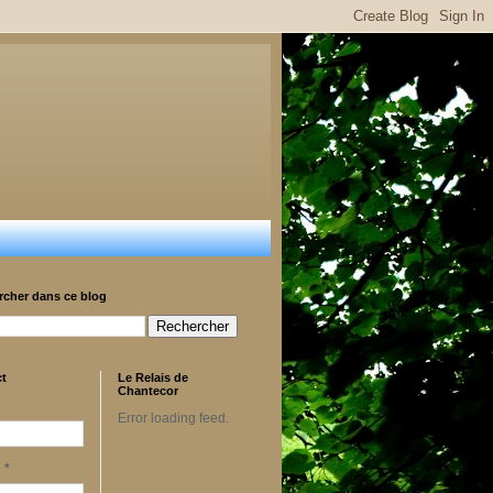
rcher dans ce blog
ct
Le Relais de
Chantecor
Error loading feed.
l
*