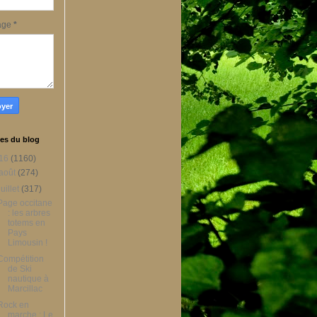
age
*
es du blog
16
(1160)
août
(274)
juillet
(317)
Page occitane
: les arbres
totems en
Pays
Limousin !
Compétition
de Ski
nautique à
Marcillac
Rock en
marche : Le