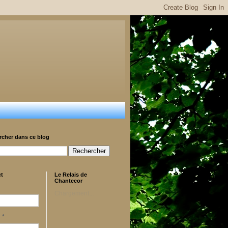
rcher dans ce blog
ct
Le Relais de
Chantecor
Chargement...
l
*