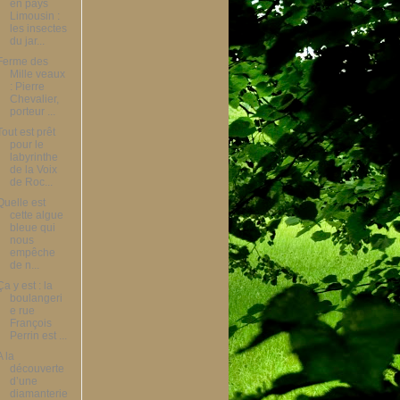
en pays
Limousin :
les insectes
du jar...
Ferme des
Mille veaux
: Pierre
Chevalier,
porteur ...
Tout est prêt
pour le
labyrinthe
de la Voix
de Roc...
Quelle est
cette algue
bleue qui
nous
empêche
de n...
Ça y est : la
boulangeri
e rue
François
Perrin est ...
A la
découverte
d’une
diamanterie