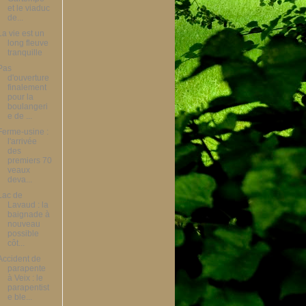
et le viaduc
de...
La vie est un
long fleuve
tranquille
Pas
d'ouverture
finalement
pour la
boulangeri
e de ...
Ferme-usine :
l'arrivée
des
premiers 70
veaux
deva...
Lac de
Lavaud : la
baignade à
nouveau
possible
côt...
Accident de
parapente
à Veix : le
parapentist
e ble...