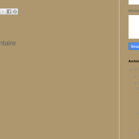
Mess
taire
Archiv
▼
20
►
▼