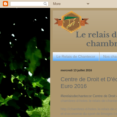
Le Relais de Chantecor
Nos ch
mercredi 13 juillet 2016
Centre de Droit et D'é
Euro 2016
#lerelaisdechantecor Centre de Droit
chambres-d-hotes.le-relais-de-chan
http://chambres-d-hotes.le-relais-de
et-d-economie-du-sport-de-limoges-l-