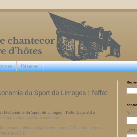
ambres
Réserver
Reche
conomie du Sport de Limoges : l'effet
conta
 et D'économie du Sport de Limoges : l'effet Euro 2016
Nom
tecor.com/index.php/24-evenement/…
-chantecor.com/index.php/24-evenement/770-centre-de-droit-
E-mai
effet-euro-2016