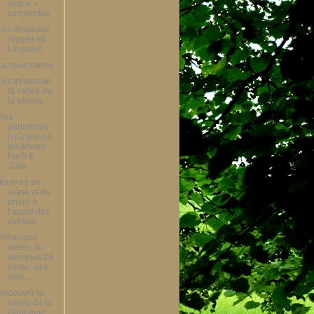
veaux »
suspendue
Les drapeaux
rouges en
Limousin
La roue tourne
Les trésors de
la vallée de
la Vienne
Des
perturbatio
ns à prévoir
boulevard
Foch à
Tulle
Journée de
jeûne et de
prière à
l’appel des
évêque...
Prévisions
météo du
vendredi 29
juillet : une
mati...
Découvrir la
vallée de la
Gartempe