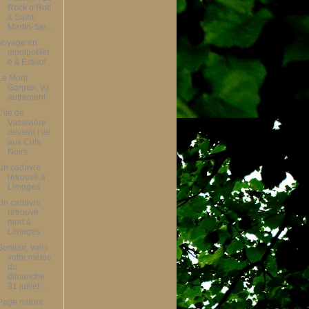
Rock n’Roll
à Saint-
Martin-Sai...
Voyage en
montgolfièr
e à Estivol
Le Mont
Gargan, vu
autrement
L’ile de
Vassivière
devient l’ile
aux Culs
Noirs
Un cadavre
retrouvé à
Limoges
Un cadavre
retrouvé
mort à
Limoges
Bonjour, voici
votre météo
du
dimanche
31 juillet ...
Page nature