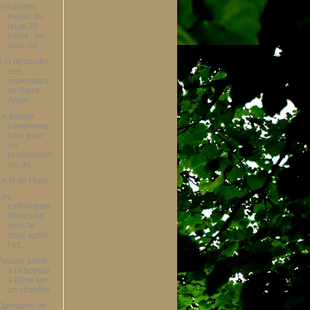
Prévisions
météo du
jeudi 28
juillet : un
voile nu...
A la rencontre
des
réservistes
de Saint-
Astier
La saison
commence
bien pour
les
professionn
els du...
Le fil de l’eau
Les
catholiques
limousins
sous le
choc après
l’att...
Fausse alerte
à la bombe
à Brive sur
un chantier
Opération de