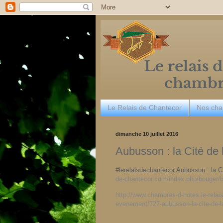
Le Relais de Chantecor
Nos ch
dimanche 10 juillet 2016
Aubusson : la Cité de 
#lerelaisdechantecor Aubusson : la C
de-chantecor.com/index.php/bouger/
http://www.chambres-d-hotes.le-relai
evenement/727-aubusson-la-cite-de-la