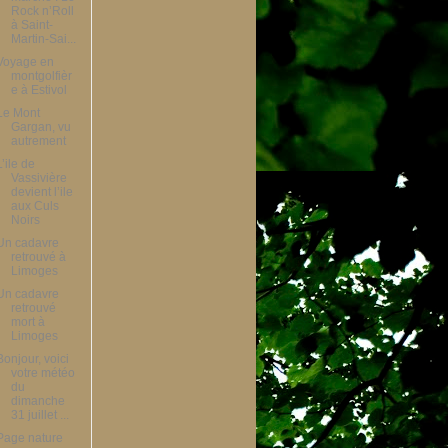
Rock n’Roll
à Saint-
Martin-Sai...
Voyage en
montgolfièr
e à Estivol
Le Mont
Gargan, vu
autrement
L’ile de
Vassivière
devient l’ile
aux Culs
Noirs
Un cadavre
retrouvé à
Limoges
Un cadavre
retrouvé
mort à
Limoges
Bonjour, voici
votre météo
du
dimanche
31 juillet ...
Page nature