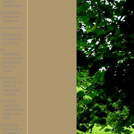
veaux »
suspendue
Les drapeaux
rouges en
Limousin
La roue tourne
Les trésors de
la vallée de
la Vienne
Des
perturbatio
ns à prévoir
boulevard
Foch à
Tulle
Journée de
jeûne et de
prière à
l’appel des
évêque...
Prévisions
météo du
vendredi 29
juillet : une
mati...
Découvrir la
vallée de la
Gartempe