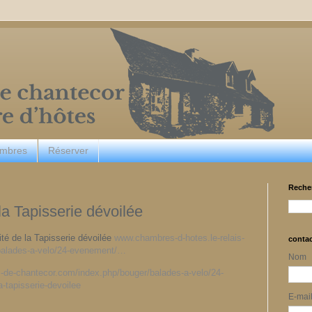
ambres
Réserver
Reche
la Tapisserie dévoilée
ité de la Tapisserie dévoilée
www.chambres-d-hotes.le-relais-
conta
balades-a-velo/24-evenement/…
Nom
s-de-chantecor.com/index.php/bouger/balades-a-velo/24-
-tapisserie-devoilee
E-mai