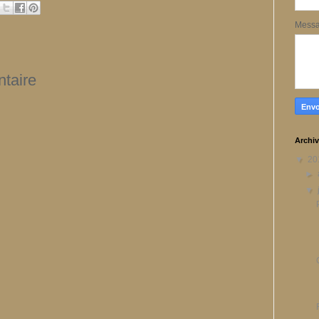
Mess
taire
Archiv
▼
20
►
▼