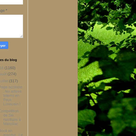
age
*
es du blog
16
(1160)
août
(274)
juillet
(317)
Page occitane
: les arbres
totems en
Pays
Limousin !
Compétition
de Ski
nautique à
Marcillac
Rock en
marche : Le