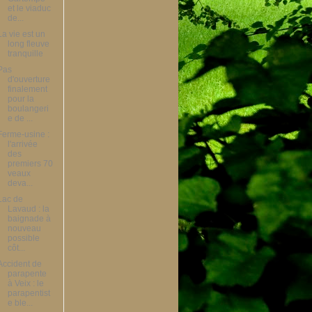
et le viaduc
de...
La vie est un
long fleuve
tranquille
Pas
d'ouverture
finalement
pour la
boulangeri
e de ...
Ferme-usine :
l'arrivée
des
premiers 70
veaux
deva...
Lac de
Lavaud : la
baignade à
nouveau
possible
côt...
Accident de
parapente
à Veix : le
parapentist
e ble...