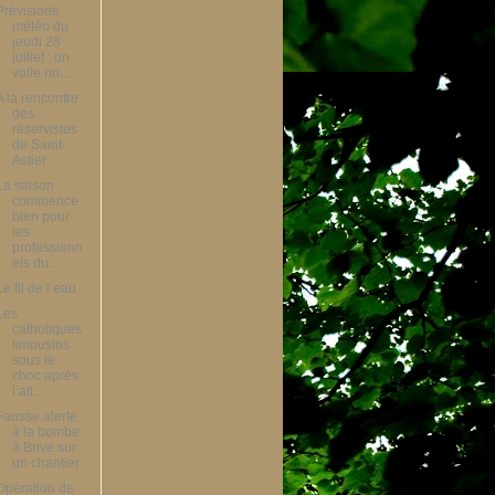
Prévisions
météo du
jeudi 28
juillet : un
voile nu...
A la rencontre
des
réservistes
de Saint-
Astier
La saison
commence
bien pour
les
professionn
els du...
Le fil de l’eau
Les
catholiques
limousins
sous le
choc après
l’att...
Fausse alerte
à la bombe
à Brive sur
un chantier
Opération de