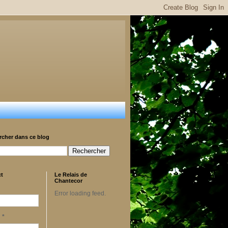
rcher dans ce blog
ct
Le Relais de
Chantecor
Error loading feed.
l
*