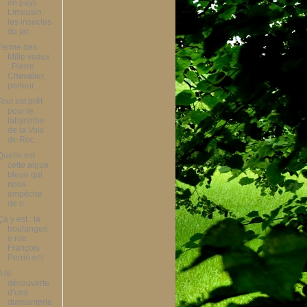
en pays
Limousin :
les insectes
du jar...
Ferme des
Mille veaux
: Pierre
Chevalier,
porteur ...
Tout est prêt
pour le
labyrinthe
de la Voix
de Roc...
Quelle est
cette algue
bleue qui
nous
empêche
de n...
Ça y est : la
boulangeri
e rue
François
Perrin est ...
A la
découverte
d’une
diamanterie