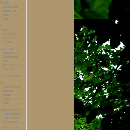
Prévisions
météo du
jeudi 28
juillet : un
voile nu...
A la rencontre
des
réservistes
de Saint-
Astier
La saison
commence
bien pour
les
professionn
els du...
Le fil de l’eau
Les
catholiques
limousins
sous le
choc après
l’att...
Fausse alerte
à la bombe
à Brive sur
un chantier
Opération de