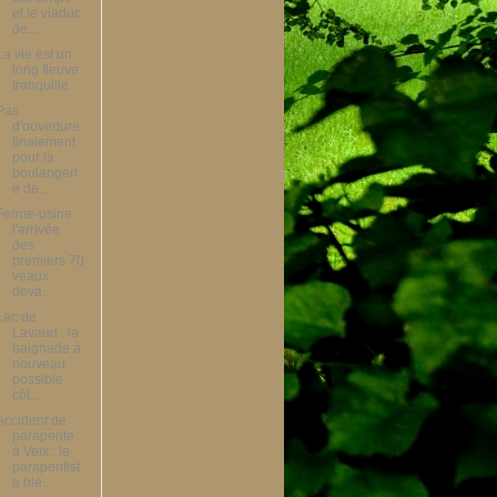
et le viaduc
de...
La vie est un
long fleuve
tranquille
Pas
d'ouverture
finalement
pour la
boulangeri
e de ...
Ferme-usine :
l'arrivée
des
premiers 70
veaux
deva...
Lac de
Lavaud : la
baignade à
nouveau
possible
côt...
Accident de
parapente
à Veix : le
parapentist
e ble...