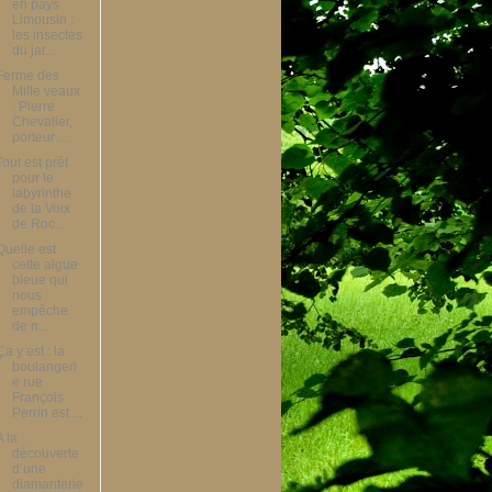
en pays
Limousin :
les insectes
du jar...
Ferme des
Mille veaux
: Pierre
Chevalier,
porteur ...
Tout est prêt
pour le
labyrinthe
de la Voix
de Roc...
Quelle est
cette algue
bleue qui
nous
empêche
de n...
Ça y est : la
boulangeri
e rue
François
Perrin est ...
A la
découverte
d’une
diamanterie