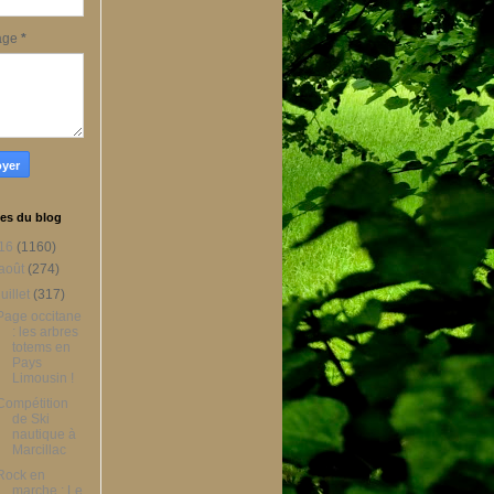
age
*
es du blog
16
(1160)
août
(274)
juillet
(317)
Page occitane
: les arbres
totems en
Pays
Limousin !
Compétition
de Ski
nautique à
Marcillac
Rock en
marche : Le