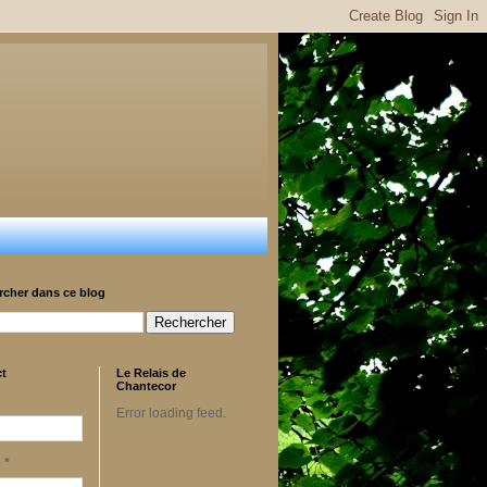
rcher dans ce blog
ct
Le Relais de
Chantecor
Error loading feed.
l
*