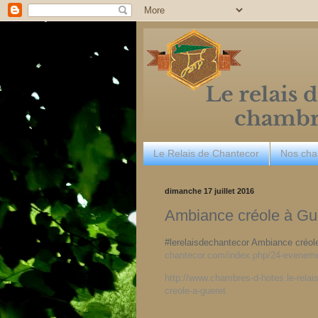
Le Relais de Chantecor
Nos ch
dimanche 17 juillet 2016
Ambiance créole à Gu
#lerelaisdechantecor Ambiance créol
chantecor.com/index.php/24-evenem
http://www.chambres-d-hotes.le-rela
creole-a-gueret