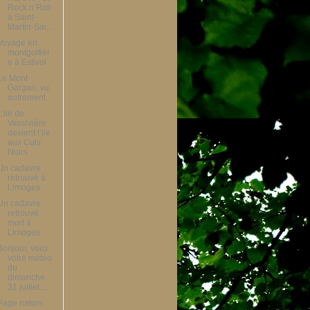
Rock n’Roll
à Saint-
Martin-Sai...
Voyage en
montgolfièr
e à Estivol
Le Mont
Gargan, vu
autrement
L’ile de
Vassivière
devient l’ile
aux Culs
Noirs
Un cadavre
retrouvé à
Limoges
Un cadavre
retrouvé
mort à
Limoges
Bonjour, voici
votre météo
du
dimanche
31 juillet ...
Page nature