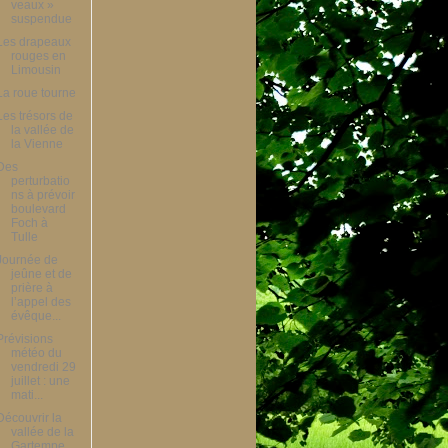
veaux »
suspendue
Les drapeaux
rouges en
Limousin
La roue tourne
Les trésors de
la vallée de
la Vienne
Des
perturbatio
ns à prévoir
boulevard
Foch à
Tulle
Journée de
jeûne et de
prière à
l’appel des
évêque...
Prévisions
météo du
vendredi 29
juillet : une
mati...
Découvrir la
vallée de la
Gartempe