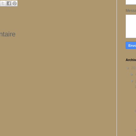
Mess
taire
Archiv
▼
20
►
▼