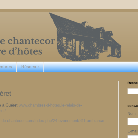
ambres
Réserver
Reche
éret
e à Guéret
www.chambres-d-hotes.le-relais-de-
conta
ent/…
Nom
is-de-chantecor.com/index.php/24-evenement/811-ambiance-
E-mai