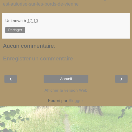
est-autorise-sur-les-bords-de-vienne
Unknown
à
17:10
Partager
Aucun commentaire:
Enregistrer un commentaire
‹
›
Accueil
Afficher la version Web
Fourni par
Blogger
.