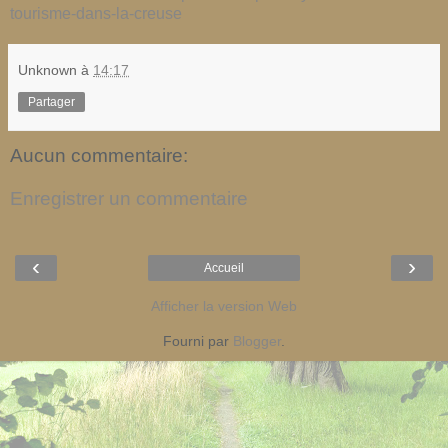
tourisme-dans-la-creuse
Unknown
à
14:17
Partager
Aucun commentaire:
Enregistrer un commentaire
‹
›
Accueil
Afficher la version Web
Fourni par
Blogger
.