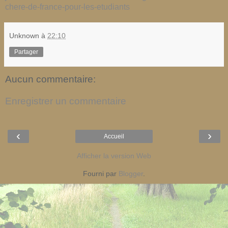
chere-de-france-pour-les-etudiants
Unknown
à
22:10
Partager
Aucun commentaire:
Enregistrer un commentaire
‹
›
Accueil
Afficher la version Web
Fourni par
Blogger
.