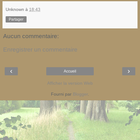
Unknown
à
18:43
Partager
Aucun commentaire:
Enregistrer un commentaire
‹
›
Accueil
Afficher la version Web
Fourni par
Blogger
.