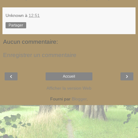
Unknown
à
12:51
Partager
Aucun commentaire:
Enregistrer un commentaire
‹
›
Accueil
Afficher la version Web
Fourni par
Blogger
.