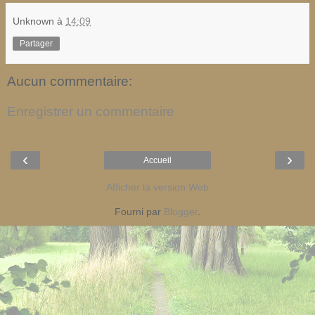
Unknown
à
14:09
Partager
Aucun commentaire:
Enregistrer un commentaire
‹
›
Accueil
Afficher la version Web
Fourni par
Blogger
.