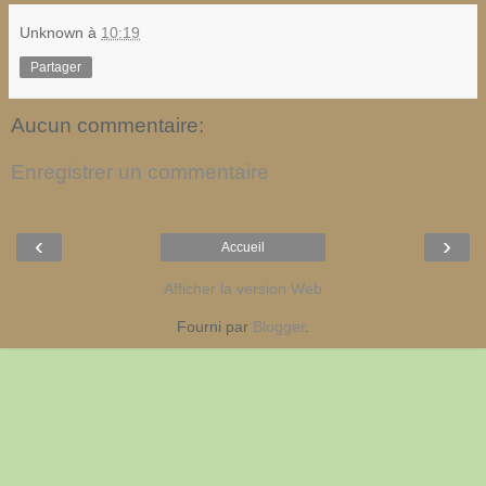
Unknown
à
10:19
Partager
Aucun commentaire:
Enregistrer un commentaire
‹
›
Accueil
Afficher la version Web
Fourni par
Blogger
.